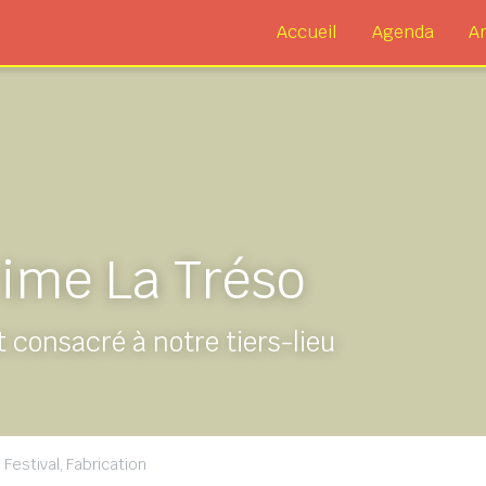
Accueil
Agenda
Ar
ime La Tréso
 consacré à notre tiers-lieu
,
Festival,
Fabrication