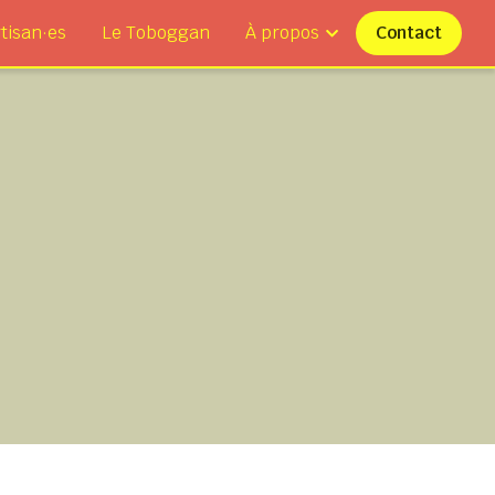
tisan·es
Le Toboggan
À propos
Contact