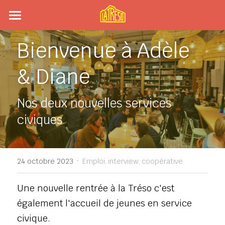
×
LES CATÉGORIES DE LA BOUTIQUE
Accueil
Bienvenue à Adèle 
Toutes les catégories
Agenda
& Diane
Artisan·es
Nos deux nouvelles services 
Le Toboggan
civiques
À propos
Présentation
·
Contact
24 octobre 2023
Emploi,
interview,
coopérative
Coopérative
Une nouvelle rentrée à la Tréso c'est 
Un lieu engagé
également l'accueil de jeunes en service 
civique. 
Histoire