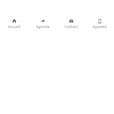
Accueil
Agenda
Contact
Appelez
Venir à La Tréso :
Horaires :
8 avenue du Président Wilson
Du mardi au samedi.
92240 Malakoff
- Café & bar : 10h-23h
(Accès PMR par Passage du 
- Cantine : 12h-14h
Nord)
- Ateliers : 10h-19h
01 75 49 29 79
bonjour@latreso.fr