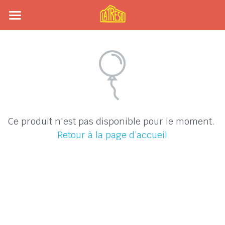
×
LES CATÉGORIES DE LA BOUTIQUE
Accueil
Toutes les catégories
Agenda
Artisan·es
Le Toboggan
Ce produit n'est pas disponible pour le moment.
À propos
Retour à la page d’accueil
Présentation
Contact
Coopérative
Un lieu engagé
Histoire