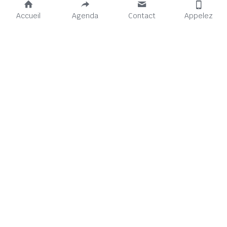
Accueil
Agenda
Contact
Appelez
Venir à La Tréso :
Horaires :
8 avenue du Président Wilson
Du mardi au samedi.
92240 Malakoff
- Café & bar : 10h-23h
(Accès PMR par Passage du 
- Cantine : 12h-14h
Nord)
- Ateliers : 10h-19h
01 75 49 29 79
bonjour@latreso.fr
©2026 La Tréso - 
Mentions légales