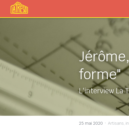
Jérôme, 
forme"
L'interview La 
·
25 mai 2020
Artisans,
i