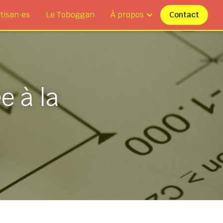
tisan·es
Le Toboggan
À propos
Contact
 à la 