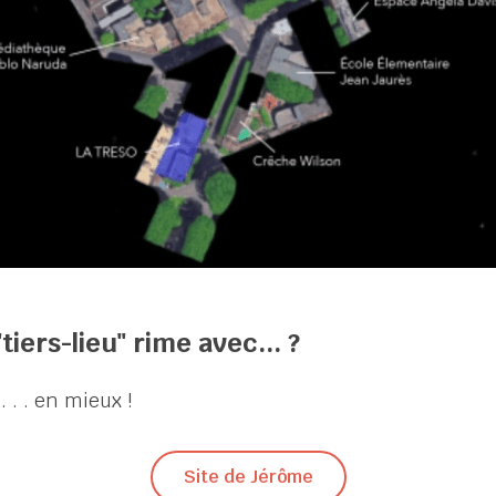
tiers-lieu" rime avec... ?
. . en mieux !
Site de Jérôme