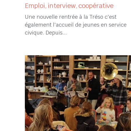
Bienvenue à Adèle & Diane
24 octobre 2023
·
Emploi,
interview,
coopérative
Une nouvelle rentrée à la Tréso c'est
également l'accueil de jeunes en service
civique. Depuis...