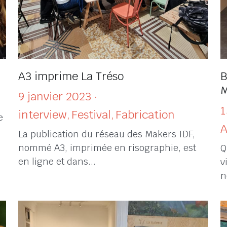
A3 imprime La Tréso
B
M
9 janvier 2023
·
1
interview,
Festival,
Fabrication
e
A
La publication du réseau des Makers IDF,
nommé A3, imprimée en risographie, est
Q
en ligne et dans...
v
n