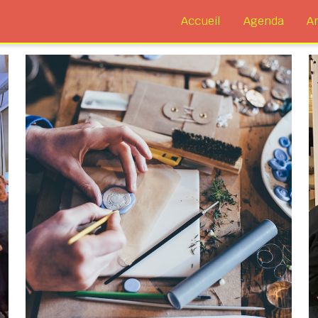
Accueil
Agenda
Ar
oopérative
Emploi
expo
Fabrication
Festival
fête