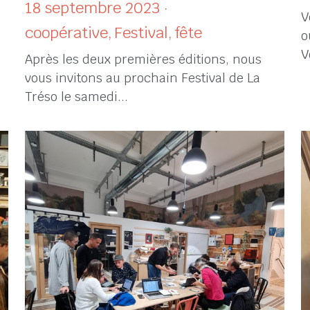
Fabrique ton Carnaval au 3e festival
L
de la Tréso !
2
18 septembre 2023
·
V
coopérative,
Festival,
fête
o
V
Après les deux premières éditions, nous
vous invitons au prochain Festival de La
Tréso le samedi...