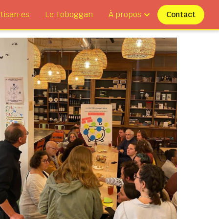
tisan·es
Le Toboggan
À propos
Contact
Insertion
interview
musique