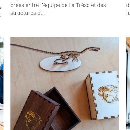
27 avril 2022
·
Insertion,
Fabrication
1
Depuis quelques années, des liens se sont
L
créés entre l'équipe de La Tréso et des
d
s
structures d...
l
e