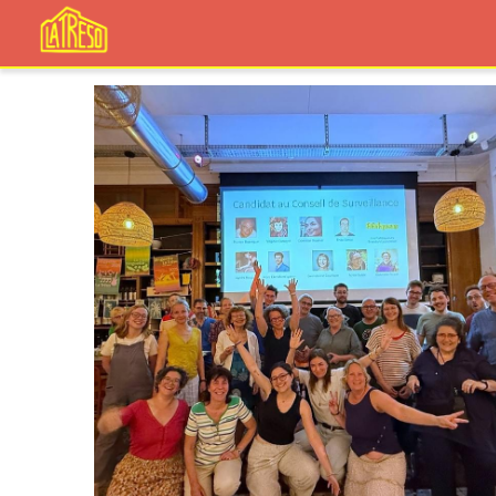
Toutes
alimentation
Artisans
artistes
c